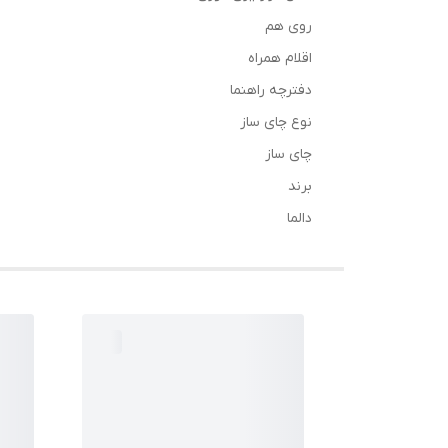
روی هم
اقلام همراه
دفترچه‌ راهنما
نوع چای ساز
چای ساز
برند
دالما