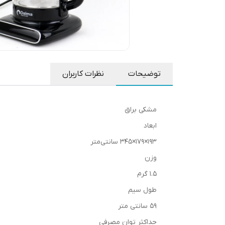
توضیحات
نظرات کاربران
مشکی براق
ابعاد
193×179×345 سانتی‌متر
وزن
1.5 گرم
طول سیم
59 سانتی متر
حداکثر توان مصرفی