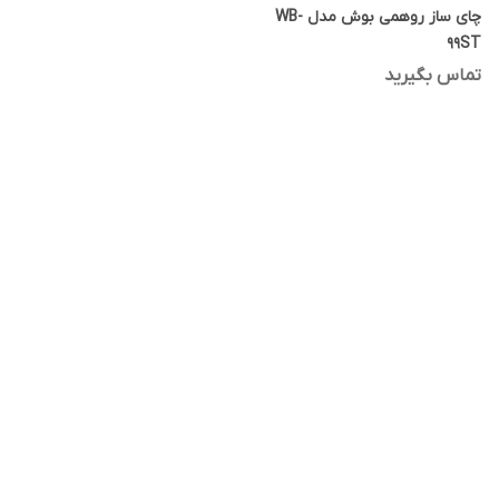
چای ساز روهمی بوش مدل WB-
99ST
تماس بگیرید