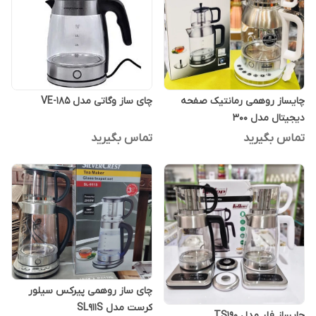
چایساز روهمی رمانتیک صفحه
چای ساز وگاتی مدل VE-185
دیجیتال مدل 300
تماس بگیرید
تماس بگیرید
چای ساز روهمی پیرکس سیلور
کرست مدل SL911S
چایساز فلر مدل TS190