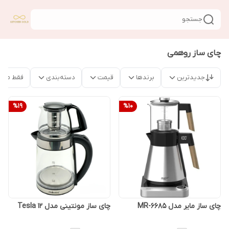
جستجو
چای ساز روهمی
جدیدترین
برندها
قیمت
دسته‌بندی
فقط محص
%
19
%
10
چای ساز مایر مدل MR-6685
چای ساز مونتینی مدل Tesla 12