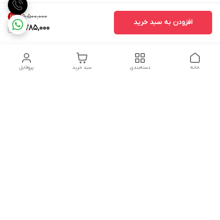
۵٬۵۰۰٬۰۰۰
13
%
افزودن به سبد خرید
4,785,000
خانه
دسته‌بندی
سبد خرید
پروفایل
دسترسی سریع
تماس با ما
شکایات
درباره ما
قوانین و مقررات
سیاست حریم خصوصی
شماره تماس
09160666214