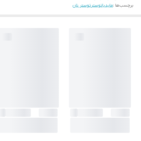
برچسب‌ها :
مایدیا
توستر
توستر نان