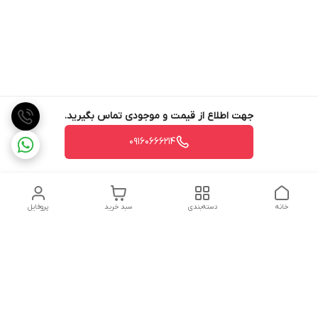
جهت اطلاع از قیمت و موجودی تماس بگیرید.
09160666214
خانه
دسته‌بندی
سبد خرید
پروفایل
دسترسی سریع