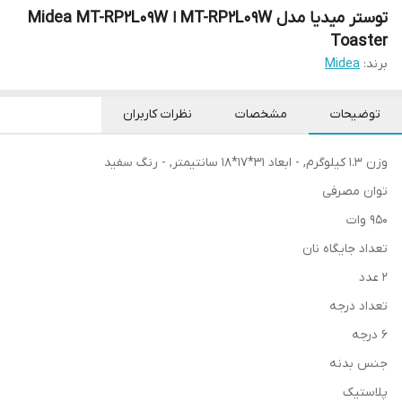
توستر میدیا مدل MT-RP2L09W ا Midea MT-RP2L09W
Toaster
برند:
Midea
توضیحات
مشخصات
نظرات کاربران
وزن 1.3 کیلوگرم, - ابعاد ۳۱*۱۷*۱۸ سانتیمتر, - رنگ سفید
توان مصرفی
۹۵۰ وات
تعداد جایگاه نان
2 عدد
تعداد درجه
6 درجه
جنس بدنه
پلاستیک