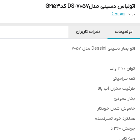
اتو‌لباس دسینی مدلDS-7057 کدG2153
برند:
Dessini
توضیحات
نظرات کاربران
اتو بخار دسینی Dessini مدل 7057
توان 2200 وات
کف سرامیکی
ظرفیت مخزن آب بالا
بخار عمودی
خاموش شدن خودکار
عملکرد خود تمیزکننده
چرخش 360 د
رجه کابل