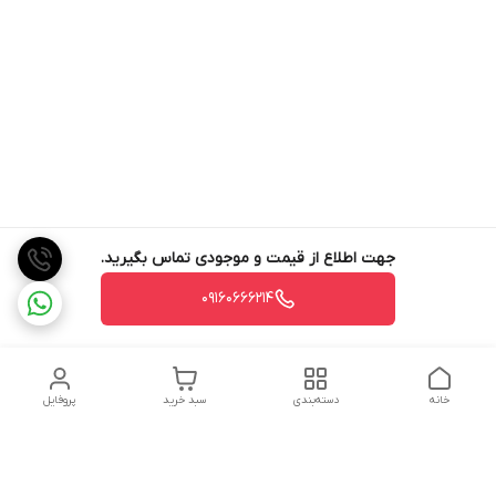
جهت اطلاع از قیمت و موجودی تماس بگیرید.
09160666214
خانه
دسته‌بندی
سبد خرید
پروفایل