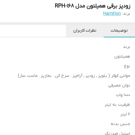
زودپز برقی همیلتون مدل RPH-168
برند:
Hamilton
توضیحات
نظرات کاربران
برند
همیلتون
نوع
مولتی کوکر ( پلوپز , زودپز , آرام‌پز . سرخ کن . بخارپز . ماست ساز)
توان مصرفی
1000 وات
ظرفیت به لیتر
6 لیتر
جنس بدنه
استیل ضدزنگ