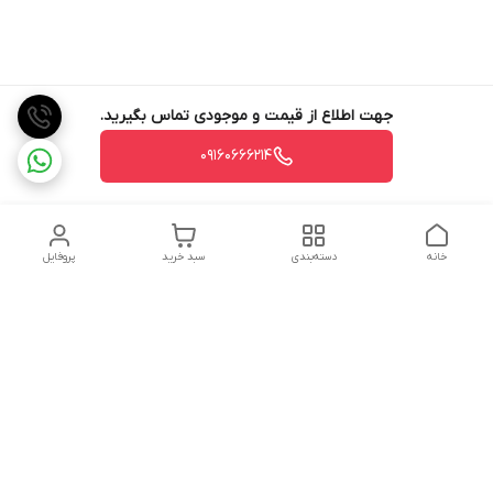
جهت اطلاع از قیمت و موجودی تماس بگیرید.
09160666214
خانه
دسته‌بندی
سبد خرید
پروفایل
دسترسی سریع
تماس با ما
شکایات