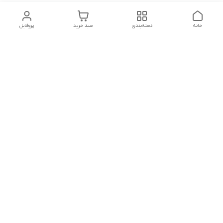
خانه
دسته‌بندی
سبد خرید
پروفایل
دسترسی سریع
تماس با ما
شکایات
درباره ما
قوانین و مقررات
سیاست حریم خصوصی
شماره تماس
09160666214
آدرس ایمیل
kitcheen.gold@gmail.com