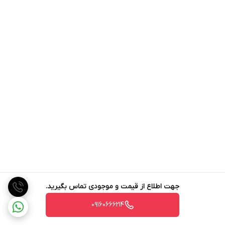
جهت اطلاع از قیمت و موجودی تماس بگیرید.
09160666214