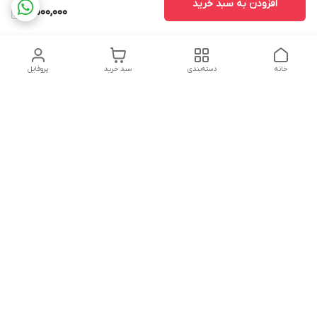
افزودن به سبد خرید
6,500,000
خانه
دسته‌بندی
سبد خرید
پروفایل
دسترسی سریع
تماس با ما
شکایات
درباره ما
قوانین و مقررات
سیاست حریم خصوصی
شماره تماس
09160666214
آدرس ایمیل
kitcheen.gold@gmail.com