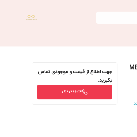
جهت اطلاع از قیمت و موجودی تماس
بگیرید.
09160666214
د