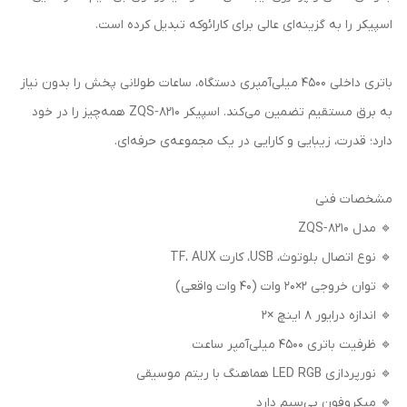
اسپیکر را به گزینه‌ای عالی برای کارائوکه تبدیل کرده است.
باتری داخلی ۴۵۰۰ میلی‌آمپری دستگاه، ساعات طولانی پخش را بدون نیاز
به برق مستقیم تضمین می‌کند. اسپیکر ZQS‑8210 همه‌چیز را در خود
دارد؛ قدرت، زیبایی و کارایی در یک مجموعه‌ی حرفه‌ای.
مشخصات فنی
🔹 مدل ZQS‑8210
🔹 نوع اتصال بلوتوث، USB، کارت TF، AUX
🔹 توان خروجی ۲×۲۰ وات (۴۰ وات واقعی)
🔹 اندازه درایور ۸ اینچ ×۲
🔹 ظرفیت باتری ۴۵۰۰ میلی‌آمپر ساعت
🔹 نورپردازی LED RGB هماهنگ با ریتم موسیقی
🔹 میکروفون بی‌سیم دارد