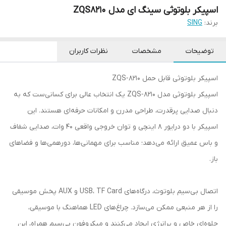
اسپیکر بلوتوثی سینگ ای مدل ZQS8210
برند:
SING
توضیحات
مشخصات
نظرات کاربران
اسپیکر بلوتوثی قابل حمل ZQS‑8210
اسپیکر بلوتوثی مدل ZQS‑8210 یک انتخاب عالی برای کسانی‌ست که به
دنبال صدایی پرقدرت، طراحی مدرن و امکانات حرفه‌ای هستند. این
اسپیکر با دو درایور ۸ اینچی و توان خروجی واقعی ۴۰ وات، صدایی شفاف
و باس عمیق ارائه می‌دهد؛ مناسب برای مهمانی‌ها، دورهمی‌ها و فضاهای
باز.
اتصال بی‌سیم بلوتوث، درگاه‌های USB، TF Card و AUX پخش موسیقی
را از هر منبعی ممکن می‌سازد. چراغ‌های LED هماهنگ با موسیقی،
جلوه‌ای خاص و پرانرژی ایجاد می‌کنند و میکروفون بی‌سیم همراه، این