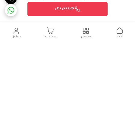
09160666214
خانه
دسته‌بندی
سبد خرید
پروفایل
دسترسی سریع
تماس با ما
شکایات
درباره ما
قوانین و مقررات
سیاست حریم خصوصی
شماره تماس
09160666214