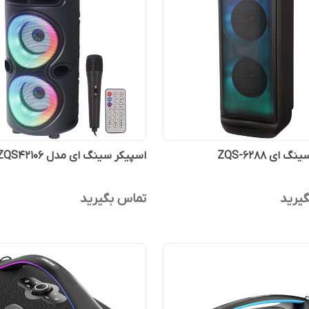
 ای ZQS-6288
اسپیکر سینگ ای مدل ZQS42106
یرید
تماس بگیرید