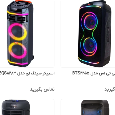
تی اس مدل BTS2255
اسپیکر سینگ ای مدل ZQS8283
یرید
تماس بگیرید