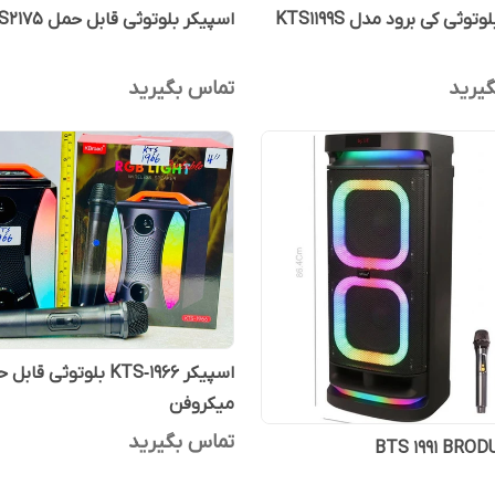
توثی کی برود مدل KTS1199S
اسپیکر بلوتوثی قابل حمل BTS2175
یرید
تماس بگیرید
اسپیکر KTS‑1966 بلوتوثی قا
میکروفن
تماس بگیرید