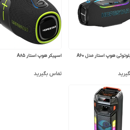
اسپیکر بلوتوثی هوپ استار مدل A60
اسپیکر هوپ استار A85
یرید
تماس بگیرید