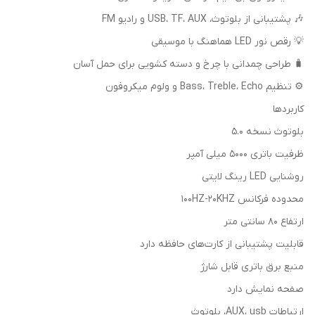
🎶 پشتیبانی از بلوتوث، USB، TF، AUX و رادیو FM
💡 رقص نور LED هماهنگ با موسیقی
🧳 طراحی چمدانی با چرخ و دسته کشویی برای حمل آسان
⚙️ تنظیم Bass، Treble، Echo و ولوم میکروفون
کاربردها
بلوتوث نسخه 5.0
ظرفیت باتری 5000 میلی آمپر
روشنایی LED رینگ لایتی
محدوده فرکانس 100HZ-20KHZ
ارتفاع 80 سانتی متر
قابلیت پشتیبانی از کارت‌های حافظه دارد
منبع برق باتری قابل شارژ
صفحه نمایش دارد
ارتباطات AUX، usb، بلوتوث