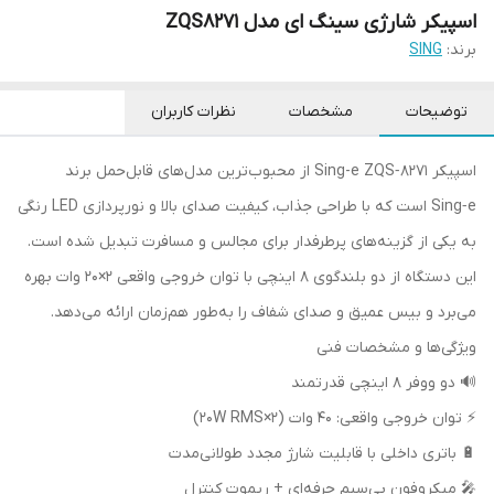
اسپیکر شارژی سینگ ای مدل ZQS8271
برند:
SING
توضیحات
مشخصات
نظرات کاربران
اسپیکر Sing-e ZQS‑8271 از محبوب‌ترین مدل‌های قابل‌حمل برند
Sing‑e است که با طراحی جذاب، کیفیت صدای بالا و نورپردازی LED رنگی
به یکی از گزینه‌های پرطرفدار برای مجالس و مسافرت تبدیل شده است.
این دستگاه از دو بلندگوی 8 اینچی با توان خروجی واقعی 2×20 وات بهره‌
می‌برد و بیس عمیق و صدای شفاف را به‌طور هم‌زمان ارائه می‌دهد.
ویژگی‌ها و مشخصات فنی
🔊 دو ووفر 8 اینچی قدرتمند
⚡ توان خروجی واقعی: 40 وات (2×20W RMS)
🔋 باتری داخلی با قابلیت شارژ مجدد طولانی‌مدت
🎤 میکروفون بی‌سیم حرفه‌ای + ریموت کنترل