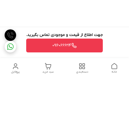
جهت اطلاع از قیمت و موجودی تماس بگیرید.
09160666214
خانه
دسته‌بندی
سبد خرید
پروفایل
دسترسی سریع
تماس با ما
شکایات