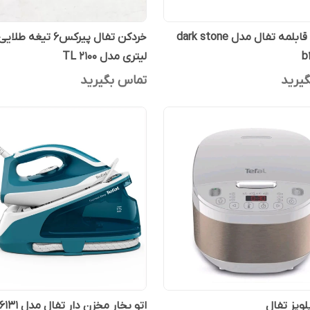
سرویس قابلمه تفال مدل dark stone
b
لیتری مدل TL 2100
یرید
تماس بگیرید
اتو بخار مخزن دار تفال مدل sv6131