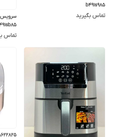
b491s985
تماس بگیرید
491sb85
تماس بگ
۶۲۲۸۲۵پلوپز تفال