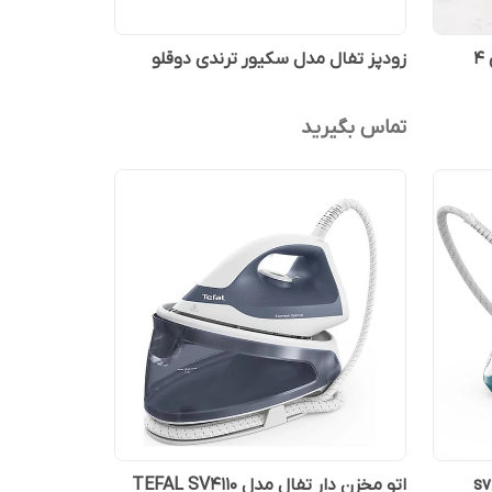
خردکن تفال پیرکس6 تیغه طلایی 4
زودپز تفال مدل سکیور ترندی دوقلو
تماس بگیرید
اتو مخزن دار تفال مدل TEFAL SV4110