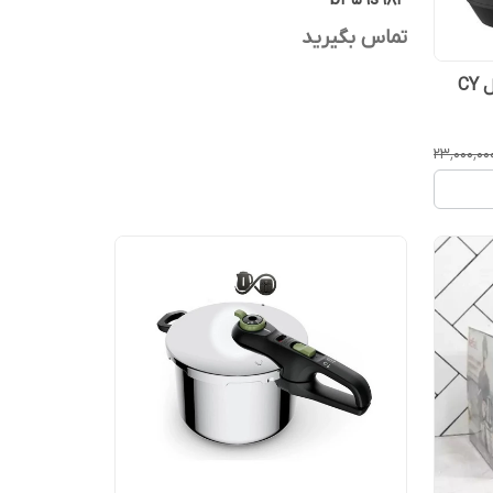
b459s984
تماس بگیرید
زودپز برقی و مولتی کوکر تفال مدل CY
۲۳٬۰۰۰٬۰۰