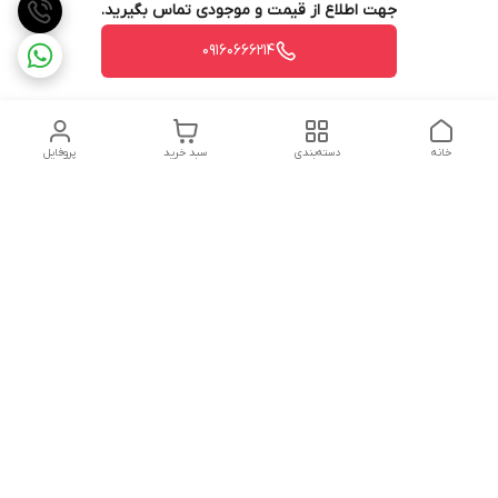
جهت اطلاع از قیمت و موجودی تماس بگیرید.
09160666214
خانه
دسته‌بندی
سبد خرید
پروفایل
دسترسی سریع
تماس با ما
شکایات
درباره ما
قوانین و مقررات
سیاست حریم خصوصی
شماره تماس
09160666214