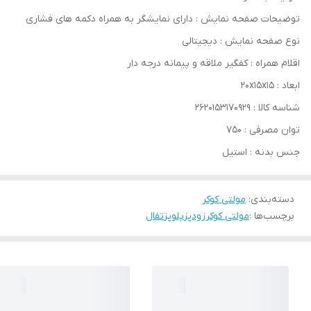
توضیحات صفحه نمایش : دارای نمایشگر به همراه دکمه های فشاری
نوع صفحه نمایش : دیجیتالی
اقلام همراه : کفگیر ملاقه و پیمانه درجه دار
ابعاد : 20x15x15
شناسه کالا : 2620153170929
توان مصرفی : 750
جنس بدنه : استیل
دسته‌بندی
:
مولتی کوکر
برچسب‌ها :
مولتی کوکر
زودپز
پلوپز
تفال