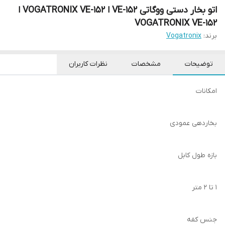
اتو بخار دستی ووگاتی VE-152 ا VOGATRONIX VE-152 ا
VOGATRONIX VE-152
برند:
Vogatronix
توضیحات
مشخصات
نظرات کاربران
امکانات
بخاردهی عمودی
بازه طول کابل
۱ تا ۲ متر
جنس کفه