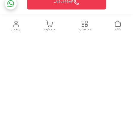
09160666214
خانه
دسته‌بندی
سبد خرید
پروفایل
دسترسی سریع
تماس با ما
شکایات
درباره ما
قوانین و مقررات
سیاست حریم خصوصی
شماره تماس
09160666214
آدرس ایمیل
kitcheen.gold@gmail.com