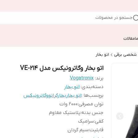
جستجو در محصولات
ا
مقالات
م شخصی برقی
اتو بخار
اتو بخار وگاترونیکس مدل VE-214
برند:
Vogatronix
دسته‌بندی
:
اتو بخار
برچسب‌ها :
اتو بخار
بخارگر
اتو
وگاترونیکس
توان مصرفی
:
2000 وات
جنس بدنه
:
پلاستیک مقاوم
کفی
:
سرامیک
قابلیت
:
سیم گردان