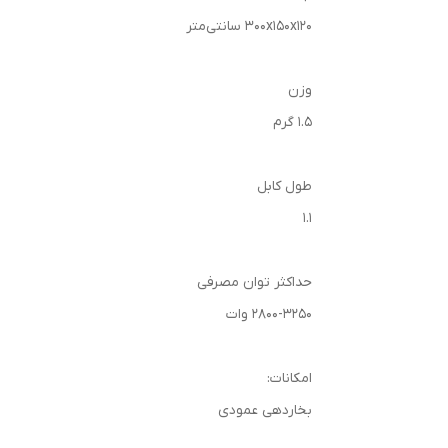
300x150x120 سانتی‌متر
وزن
1.5 گرم
طول کابل
1.1
حداکثر توان مصرفی
2800-3250 وات
امکانات:
بخاردهی عمودی