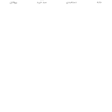
خانه
دسته‌بندی
سبد خرید
پروفایل
دسترسی سریع
تماس با ما
شکایات
درباره ما
قوانین و مقررات
سیاست حریم خصوصی
شماره تماس
09160666214
آدرس ایمیل
kitcheen.gold@gmail.com