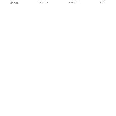
خانه
دسته‌بندی
سبد خرید
پروفایل
دسترسی سریع
تماس با ما
شکایات
درباره ما
قوانین و مقررات
سیاست حریم خصوصی
شماره تماس
09160666214
آدرس ایمیل
kitcheen.gold@gmail.com