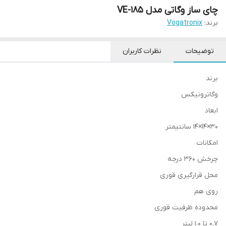
چای ساز وگاتی مدل VE-185
برند:
Vogatronix
توضیحات
نظرات کاربران
برند
وگاترونیکس
ابعاد
30×14×14 سانتیمتر
امکانات
چرخش ۳۶۰ درجه
محل قرارگیری قوری
روی هم
محدوده ظرفیت قوری
0.7 تا 1.0 لیتر