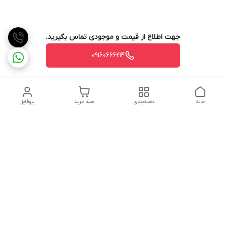
جهت اطلاع از قیمت و موجودی تماس بگیرید.
09160666214
خانه
دسته‌بندی
سبد خرید
پروفایل
دسترسی سریع
تماس با ما
شکایات
درباره ما
قوانین و مقررات