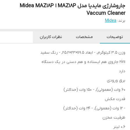
جاروشارژی مایدیا مدل MAZ18P ا Midea MAZ18P
Vaccum Cleaner
برند:
Midea
توضیحات
مشخصات
نظرات کاربران
وزن 3.5 کیلوگرم, - ابعاد 119.5×23×25.2, - رنگ سفید
2in1 جاروی هم ایستاده و هم دستی در یک دستگاه
دارد
برق ورودی
60 وات (معمولی), - 150 وات (حداکثر)
قدرت مکش
- 12 وات (معمولی), - 24 وات (حداکثر)
ظرفیت مخزن
0.6 لیتر