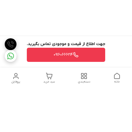
جهت اطلاع از قیمت و موجودی تماس بگیرید.
09160666214
خانه
دسته‌بندی
سبد خرید
پروفایل
دسترسی سریع