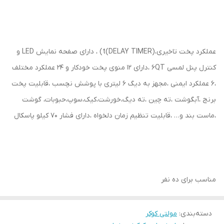
عملکرد پخت تاخیری،(DELAY TIMER)t) ، دارای صفحه نمایش LED و
کنترل پنل لمسی 6QT ،دارای 12 منوی پخت خودکار و 24 عملکرد مختلف
،6 عملکرد ایمنی ،مجهز به دیگ 6 لیتری با پوشش نچسب ،قابلیت پخت
برنج ،آبگوشت ،ته چین ،ته دیگ،خورشت،کیک،سوپ،حبوبات، گوشت
،ماست بند و… ،قابلیت تنظیم زمان دلخواه ،دارای فشار 70 کیلو پاسکال
مناسب برای ده نفر
دسته‌بندی
:
مولتی کوکر