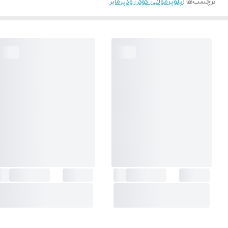
برچسب‌ها :
پلوپز
مولتی کوکر
زودپز
مایر