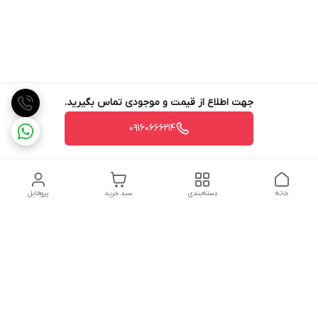
جهت اطلاع از قیمت و موجودی تماس بگیرید.
09160666214
خانه
دسته‌بندی
سبد خرید
پروفایل
دسترسی سریع