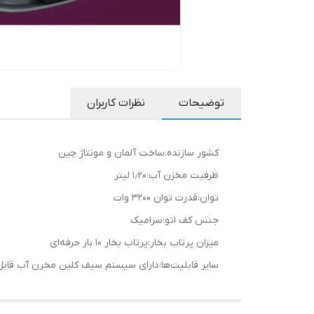
توضیحات
نظرات کاربران
کشور سازنده:ساخت آلمان و مونتاژ چین
ظرفیت مخزن آب:1٫20 لیتر
توان:قدرت توان 3200 وات
جنس کف اتو:سرامیک
میزان پرتاب بخار:پرتاب بخار 10 بار حرفه‌ای
سایر قابلیت‌ها:دارای سیستم سیف کلین مخرن آب قاب