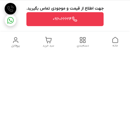
جهت اطلاع از قیمت و موجودی تماس بگیرید.
09160666214
خانه
دسته‌بندی
سبد خرید
پروفایل
دسترسی سریع
تماس با ما
شکایات
درباره ما
قوانین و مقررات
سیاست حریم خصوصی