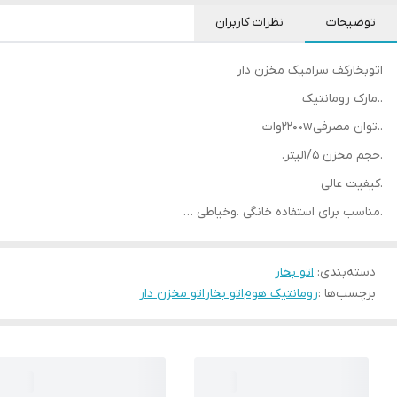
توضیحات
نظرات کاربران
اتوبخارکف سرامیک مخزن دار
..مارک رومانتیک
..توان مصرفی2200wوات
.حجم مخزن 1/5لیتر.
.کیفیت عالی
.مناسب برای استفاده خانگی .وخیاطی …
دسته‌بندی
:
اتو بخار
برچسب‌ها :
رومانتیک هوم
اتو بخار
اتو مخزن دار