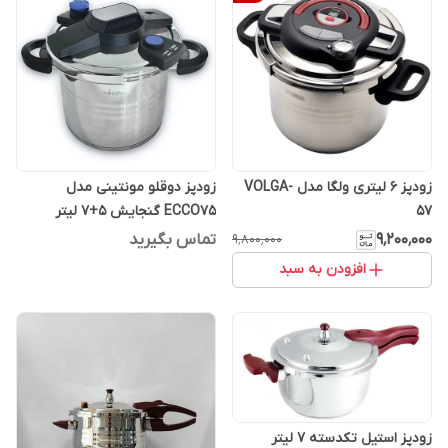
زودپز 6 لیتری ولگا مدل VOLGA-
زودپز دوقلو مونتینی مدل
57
ECCO75 گنجایش 5+7 لیتر
۹٬۲۰۰٬۰۰۰
تماس بگیرید
۹٬۸۰۰٬۰۰۰
افزودن به سبد
زودپز استیل تکدسته 7 لیتر