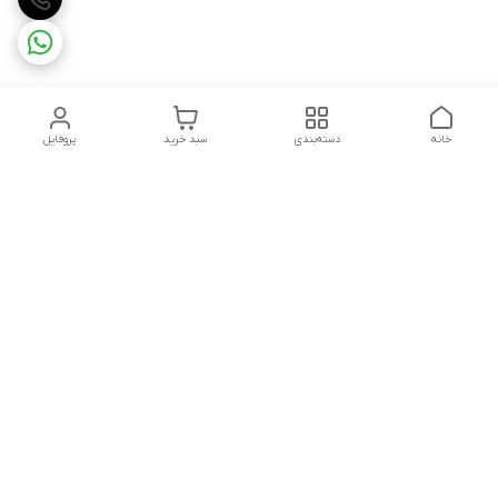
خانه
دسته‌بندی
سبد خرید
پروفایل
دسترسی سریع
تماس با ما
شکایات
درباره ما
قوانین و مقررات
سیاست حریم خصوصی
شماره تماس
09160666214