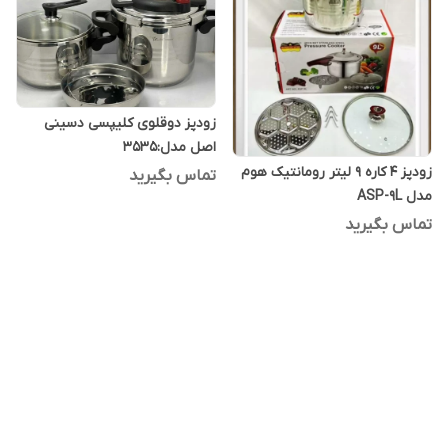
زودپز دوقلوی کلیپسی دسینی
اصل مدل:3535
زودپز 4 کاره 9 لیتر رومانتیک هوم
تماس بگیرید
مدل ASP-9L
تماس بگیرید