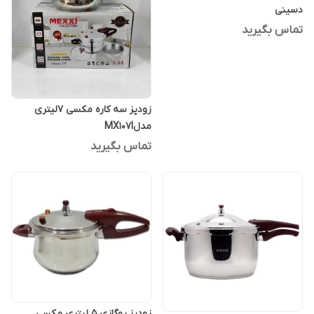
دسینی
تماس بگیرید
زودپز سه کاره مکسی 7لیتری
مدلMX107l
تماس بگیرید
زودپز روگازی 5 لیتری مکسی