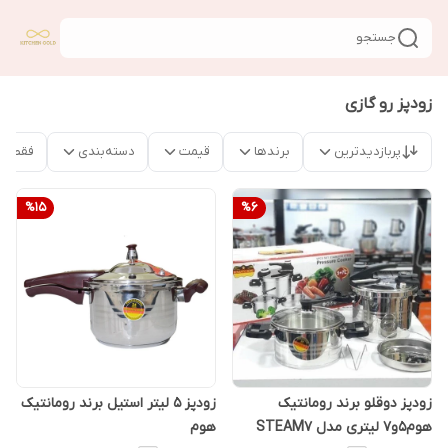
جستجو
زودپز رو گازی
پربازدیدترین
برندها
قیمت
دسته‌بندی
فقط م
%
15
%
6
زودپز دوقلو برند رومانتیک
زودپز 5 لیتر استیل برند رومانتیک
هوم5و7 لیتری مدل STEAM7
هوم