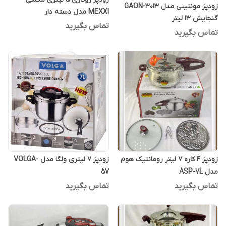
زودپز مونتینی مدل GAON-3013
MEXXI مدل دسته دار
گنجایش 13 لیتر
تماس بگیرید
تماس بگیرید
زودپز 4 کاره 7 لیتر رومانتیک هوم
زودپز 7 لیتری ولگا مدل VOLGA-
مدل ASP-7L
57
تماس بگیرید
تماس بگیرید