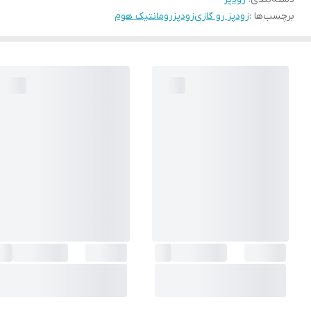
برچسب‌ها :
زودپز رو گازی
زودپز
رومانتیک هوم