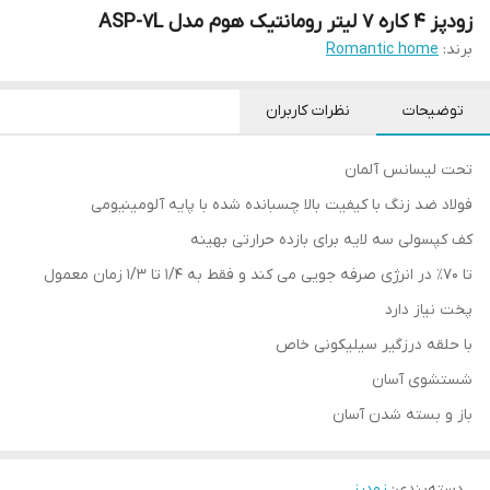
زودپز 4 کاره 7 لیتر رومانتیک هوم مدل ASP-7L
برند:
Romantic home
توضیحات
نظرات کاربران
تحت لیسانس آلمان
فولاد ضد زنگ با کیفیت بالا چسبانده شده با پایه آلومینیومی
کف کپسولی سه لایه برای بازده حرارتی بهینه
تا 70٪ در انرژی صرفه جویی می کند و فقط به 1/4 تا 1/3 زمان معمول
پخت نیاز دارد
با حلقه درزگیر سیلیکونی خاص
شستشوی آسان
باز و بسته شدن آسان
دسته‌بندی
:
زودپز