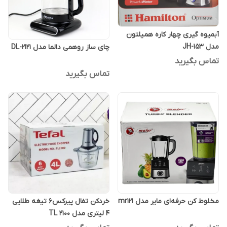
آبمیوه گیری چهار کاره همیلتون
مدل JH-153
چای ساز روهمی دالما مدل DL-2121
تماس بگیرید
تماس بگیرید
مخلوط کن حرفه‌ای مایر مدل mr121
خردکن تفال پیرکس6 تیغه طلایی
4 لیتری مدل TL 2100