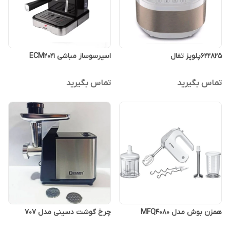
۶۲۲۸۲۵پلوپز تفال
اسپرسوساز مباشی ECM2021
تماس بگیرید
تماس بگیرید
همزن بوش مدل MFQ4080
چرخ گوشت دسینی مدل 707