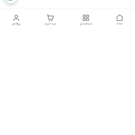
خانه
دسته‌بندی
سبد خرید
پروفایل
دسترسی سریع
تماس با ما
شکایات
درباره ما
قوانین و مقررات
سیاست حریم خصوصی
شماره تماس
09160666214
آدرس ایمیل
kitcheen.gold@gmail.com