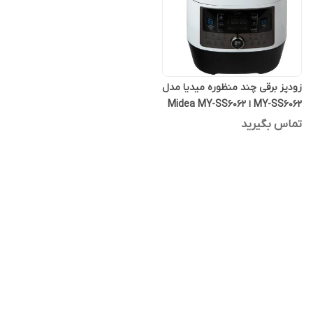
زودپز برقی چند منظوره میدیا مدل
MY-SS6062 ا Midea MY-SS6062
Quick cooker
تماس بگیرید